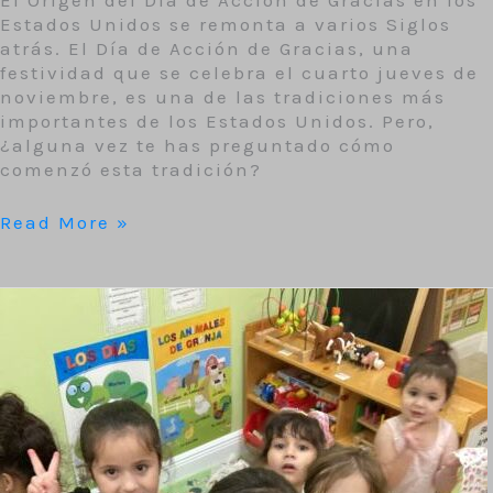
El Origen del Día de Acción de Gracias en los
Estados Unidos se remonta a varios Siglos
atrás. El Día de Acción de Gracias, una
festividad que se celebra el cuarto jueves de
noviembre, es una de las tradiciones más
importantes de los Estados Unidos. Pero,
¿alguna vez te has preguntado cómo
comenzó esta tradición?
Read More »
La
alegría
se
adueñó
de
la
primera
clase
de