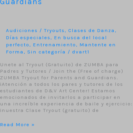
Guardians
y
Tutores
/
(Free)
ZUMBA
Audiciones / Tryouts
,
Clases de Danza
,
Tryout
Días especiales
,
En busca del local
for
perfecto
,
Entrenamiento
,
Mantente en
Parents
Forma
,
Sin categoría
/
dvart1
and
Guardians
Unete al Tryout (Gratuito) de ZUMBA para
Padres y Tutores / Join the (Free of charge)
ZUMBA Tryout for Parents and Guardians.
¡Atención a todos los pares y tutores de los
estudiantes de D&V Art Center! Estamos
emocionados de invitarlos a participar en
una increíble experiencia de baile y ejercicio:
¡nuestra Clase Tryout (gratuito) de
Read More »