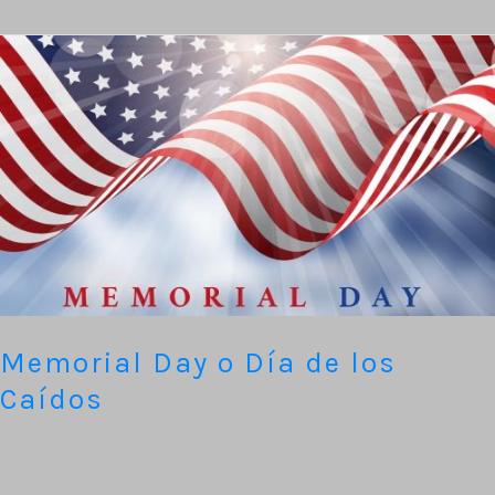
Memorial
Day
o
Día
de
los
Caídos
Memorial Day o Día de los
Caídos