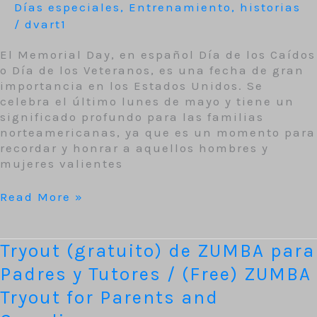
Días especiales
,
Entrenamiento
,
historias
/
dvart1
El Memorial Day, en español Día de los Caídos
o Día de los Veteranos, es una fecha de gran
importancia en los Estados Unidos. Se
celebra el último lunes de mayo y tiene un
significado profundo para las familias
norteamericanas, ya que es un momento para
recordar y honrar a aquellos hombres y
mujeres valientes
Read More »
Tryout
Tryout (gratuito) de ZUMBA para
(gratuito) de
Padres y Tutores / (Free) ZUMBA
ZUMBA
para
Tryout for Parents and
Padres