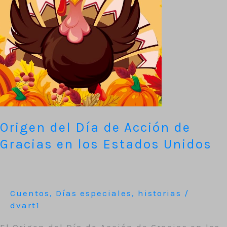
Gracias
en
los
Estados
Unidos
Origen del Día de Acción de
Gracias en los Estados Unidos
Cuentos
,
Días especiales
,
historias
/
dvart1