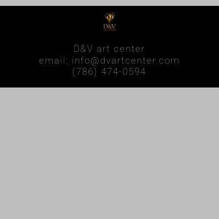
D&V art center
email: info@dvartcenter.com
(786) 474-0594