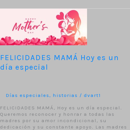
FELICIDADES
MAMÁ
Hoy
es
un
día
especial
FELICIDADES MAMÁ Hoy es un
día especial
Días especiales
,
historias
/
dvart1
FELICIDADES MAMÁ, Hoy es un día especial.
Queremos reconocer y honrar a todas las
madres por su amor incondicional, su
dedicación y su constante apoyo. Las madres