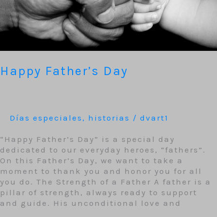
Happy Father’s Day
Días especiales
,
historias
/
dvart1
“Happy Father’s Day” is a special day
dedicated to our everyday heroes, “fathers”.
On this Father’s Day, we want to take a
moment to thank you and honor you for all
you do. The Strength of a Father A father is a
pillar of strength, always ready to support
and guide. His unconditional love and