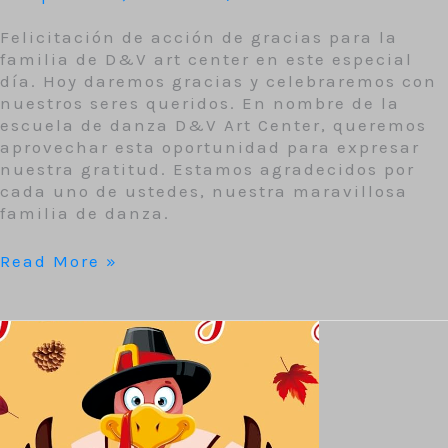
Felicitación de acción de gracias para la
familia de D&V art center en este especial
día. Hoy daremos gracias y celebraremos con
nuestros seres queridos. En nombre de la
escuela de danza D&V Art Center, queremos
aprovechar esta oportunidad para expresar
nuestra gratitud. Estamos agradecidos por
cada uno de ustedes, nuestra maravillosa
familia de danza.
Read More »
Origen
del
Día
de
Acción
de