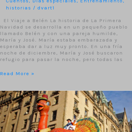
Cuentos
,
Días especiales
,
Entrenamiento
,
historias
/
dvart1
El Viaje a Belén La historia de La Primera
Navidad se desarrolla en un pequeño pueblo
llamado Belén y con una pareja humilde,
María y José. María estaba embarazada y
esperaba dar a luz muy pronto. En una fría
noche de diciembre, María y José buscaron
refugio para pasar la noche, pero todas las
Read More »
Felicitación
de
Acción
de
Gracias
para