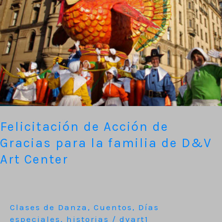
la
familia
de
D&V
Art
Center
Felicitación de Acción de
Gracias para la familia de D&V
Art Center
Clases de Danza
,
Cuentos
,
Días
especiales
,
historias
/
dvart1