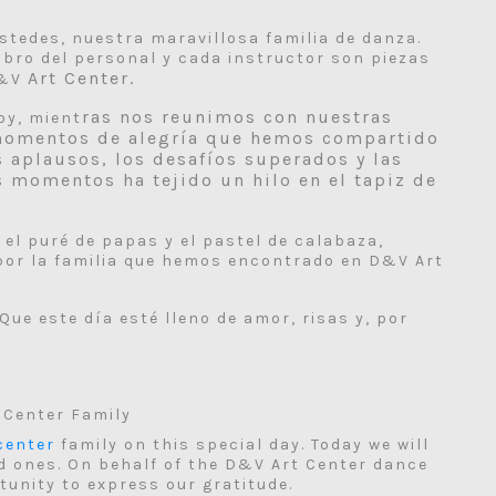
tedes, nuestra maravillosa familia de danza.
bro del personal y cada instructor son piezas
Art Center.
D&V
ras no
s reunimos con nuestras
oy, mient
 momentos de alegría que hemos compartido
os aplausos, los desafíos superados y las
 momentos ha tejido un hilo en el tapiz de
 el puré de papas y el pastel de calabaza,
por la familia que hemos encontrado en D&V Art
Que este día esté lleno de amor, risas y, por
r
 Center Family
center
family on this special day. Today we will
ed ones. On behalf of the D&V Art Center dance
tunity to express our gratitude.