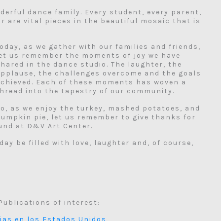
derful dance family. Every student, every parent,
 are vital pieces in the beautiful mosaic that is
oday, as we gather with our families and friends,
let us remember the moments of joy we have
hared in the dance studio. The laughter, the
applause, the challenges overcome and the goals
achieved. Each of these moments has woven a
thread into the tapestry of our community.
So, as we enjoy the turkey, mashed potatoes, and
pumpkin pie, let us remember to give thanks for
und at D&V Art Center.
ay be filled with love, laughter and, of course,
Publications of interest:
cias en los Estados Unidos