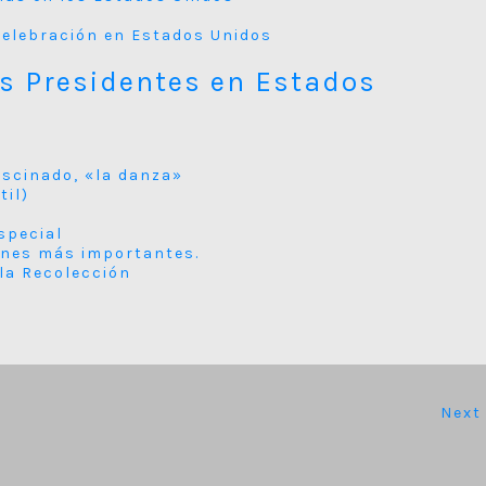
y Celebración en Estados Unidos
os Presidentes en Estados
ascinado, «la danza»
til)
special
ones más importantes.
 la Recolección
Next