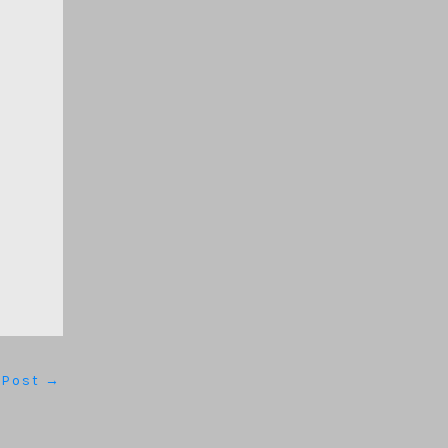
 Post
→