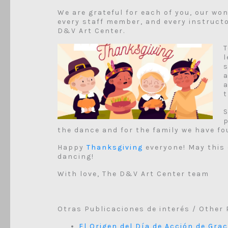
We are grateful for each of you, our won
every staff member, and every instructor
D&V Art Center.
T
s
the dance and for the family we have fo
Happy
Thanksgiving
everyone! May this d
dancing!
With love, The D&V Art Center team
Otras Publicaciones de interés / Other 
El Origen del Día de Acción de Gra