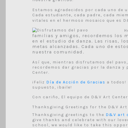
Estamos agradecidos por cada uno de us
Cada estudiante, cada padre, cada miem
vitales en el hermoso mosaico que es 
H
familias y amigos, recordemos los
en el estudio de danza. Las risas, l
metas alcanzadas. Cada uno de estos
nuestra comunidad.
Así que, mientras disfrutamos del pavo,
recordemos dar gracias por la danza y 
Center.
¡Feliz
Día de Acción de Gracias
a todos! 
supuesto, ¡baile!
Con cariño, El equipo de D&V Art Cente
Thanksgiving Greetings for the D&V Art
Thanksgiving greetings to the
D&V art 
give thanks and celebrate with our lov
school, we would like to take this oppor