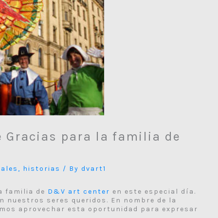
e Gracias para la familia de
iales
,
historias
/ By
dvart1
a familia de
D&V art center
en este especial día.
n nuestros seres queridos. En nombre de la
emos aprovechar esta oportunidad para expresar