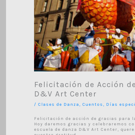
Felicitación de Acción d
D&V Art Center
/
Clases de Danza
,
Cuentos
,
Días espec
Felicitación de acción de gracias para l
Hoy daremos gracias y celebraremos co
escuela de danza D&V Art Center, quer
nuestra gratitud.