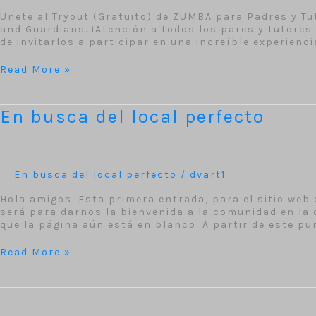
ZUMBA
Unete al Tryout (Gratuito) de ZUMBA para Padres y Tu
Tryout
and Guardians. ¡Atención a todos los pares y tutore
for
de invitarlos a participar en una increíble experiencia
Parents
and
Guardians
Read More »
En
En busca del local perfecto
busca
del
local
perfecto
En busca del local perfecto
/
dvart1
Hola amigos. Esta primera entrada, para el sitio we
será para darnos la bienvenida a la comunidad en la 
que la página aún está en blanco. A partir de este p
Read More »