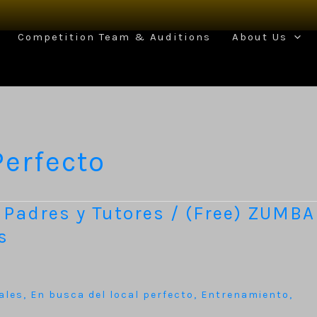
Competition Team & Auditions
About Us
Perfecto
 Padres y Tutores / (Free) ZUMBA
s
ales
,
En busca del local perfecto
,
Entrenamiento
,