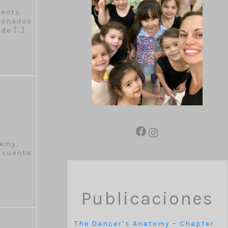
rents
cionados
 de […]
demy,
n cuenta
Publicaciones
The Dancer’s Anatomy – Chapter