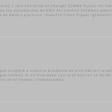
tores / Join the (Free of charge) ZUMBA Tryout for Pa
s de los estudiantes de D&V Art Center! Estamos emo
 de baile y ejercicio: ¡nuestra Clase Tryout (gratuito)
b que ocupará a nuestra academia de arte D&Vart aca
que vivimos. Si se tropiezan con este escrito se dará
unto en el tiempo, intentaremos