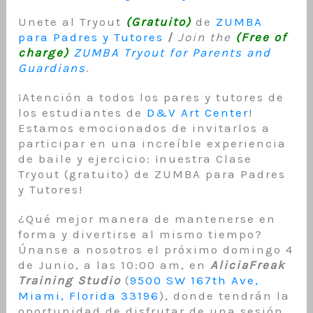
Unete al Tryout
(Gratuito)
de
ZUMBA
para Padres y Tutores
/
Join the
(Free of
charge)
ZUMBA Tryout for Parents and
Guardians
.
¡Atención a todos los pares y tutores de
los estudiantes de
D&V Art Center
!
Estamos emocionados de invitarlos a
participar en una increíble experiencia
de baile y ejercicio: ¡nuestra Clase
Tryout (gratuito) de ZUMBA para Padres
y Tutores!
¿Qué mejor manera de mantenerse en
forma y divertirse al mismo tiempo?
Únanse a nosotros el próximo domingo 4
de Junio, a las 10:00 am, en
AliciaFreak
Training Studio
(
9500 SW 167th Ave,
Miami, Florida 33196
), donde tendrán la
oportunidad de disfrutar de una sesión