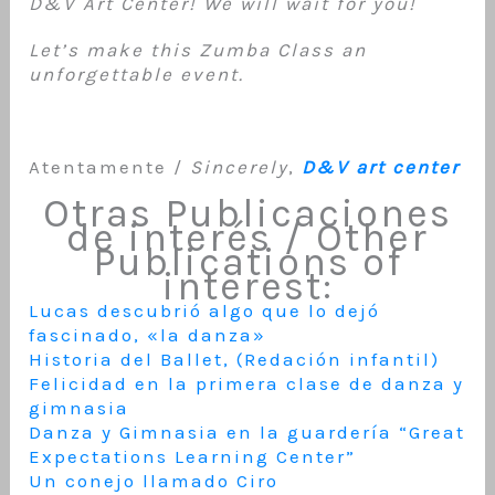
D&V Art Center! We will wait for you!
Let’s make this Zumba Class an
unforgettable event.
Atentamente /
Sincerely
,
D&V art center
Otras Publicaciones
de interés / Other
Publications of
interest:
Lucas descubrió algo que lo dejó
fascinado, «la danza»
Historia del Ballet, (Redación infantil)
Felicidad en la primera clase de danza y
gimnasia
Danza y Gimnasia en la guardería “Great
Expectations Learning Center”
Un conejo llamado Ciro