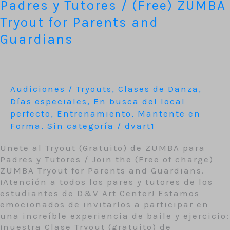
Padres y Tutores / (Free) ZUMBA
ZUMBA
para
Tryout for Parents and
Padres
Guardians
y
Tutores
/
(Free)
ZUMBA
Audiciones / Tryouts
,
Clases de Danza
,
Tryout
Días especiales
,
En busca del local
for
perfecto
,
Entrenamiento
,
Mantente en
Parents
Forma
,
Sin categoría
/
dvart1
and
Guardians
Unete al Tryout (Gratuito) de ZUMBA para
Padres y Tutores / Join the (Free of charge)
ZUMBA Tryout for Parents and Guardians.
¡Atención a todos los pares y tutores de los
estudiantes de D&V Art Center! Estamos
emocionados de invitarlos a participar en
una increíble experiencia de baile y ejercicio:
¡nuestra Clase Tryout (gratuito) de