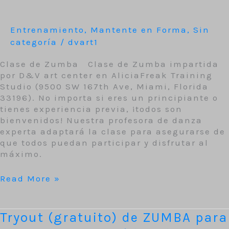
Entrenamiento
,
Mantente en Forma
,
Sin
categoría
/
dvart1
Clase de Zumba Clase de Zumba impartida
por D&V art center en AliciaFreak Training
Studio (9500 SW 167th Ave, Miami, Florida
33196). No importa si eres un principiante o
tienes experiencia previa, ¡todos son
bienvenidos! Nuestra profesora de danza
experta adaptará la clase para asegurarse de
que todos puedan participar y disfrutar al
máximo.
Read More »
Tryout
Tryout (gratuito) de ZUMBA para
(gratuito) de