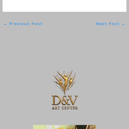
←
Previous Post
Next Post
→