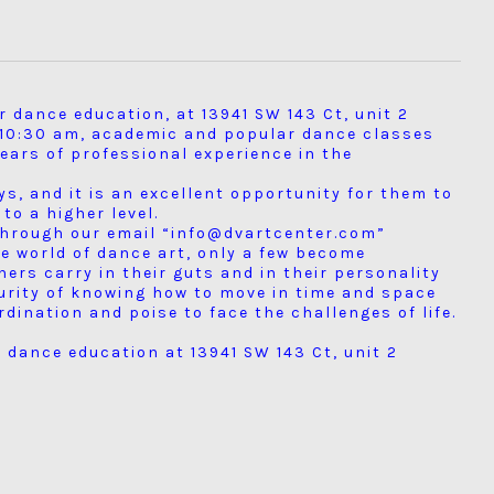
 dance education, at 13941 SW 143 Ct, unit 2
t 10:30 am, academic and popular dance classes
ears of professional experience in the
ys, and it is an excellent opportunity for them to
to a higher level.
through our email “info@dvartcenter.com”
he world of dance art, only a few become
thers carry in their guts and in their personality
curity of knowing how to move in time and space
rdination and poise to face the challenges of life.
 dance education at 13941 SW 143 Ct, unit 2