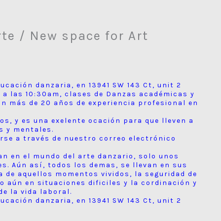
te / New space for Art
ucación danzaria, en 13941 SW 143 Ct, unit 2
s a las 10:30am, clases de Danzas académicas y
n más de 20 años de experiencia profesional en
ños, y es una exelente ocación para que lleven a
as y mentales.
se a través de nuestro correo electrónico
an en el mundo del arte danzario, solo unos
es. Aún así, todos los demas, se llevan en sus
a de aquellos momentos vividos, la seguridad de
aún en situaciones dificiles y la cordinación y
e la vida laboral.
ucación danzaria, en 13941 SW 143 Ct, unit 2