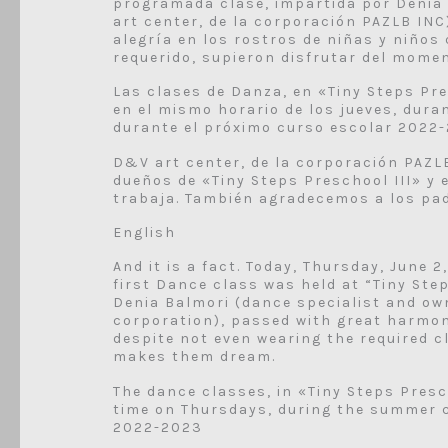
programada clase, impartida por Denia
art center, de la corporación PAZLB IN
alegría en los rostros de niñas y niños 
requerido, supieron disfrutar del mome
Las clases de Danza, en «Tiny Steps Pr
en el mismo horario de los jueves, dur
durante el próximo curso escolar 2022
D&V art center, de la corporación PAZL
dueños de «Tiny Steps Preschool III» y 
trabaja. También agradecemos a los pad
English
And it is a fact. Today, Thursday, June 
first Dance class was held at “Tiny Ste
Denia Balmori (dance specialist and ow
corporation), passed with great harmony
despite not even wearing the required 
makes them dream.
The dance classes, in «Tiny Steps Presc
time on Thursdays, during the summer 
2022-2023