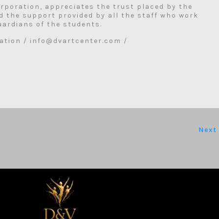
rporation, appreciates the trust placed by the
d the support provided by all the staff who work
uardians of the students.
ation / info@dvartcenter.com /
Next