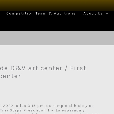
Competition Team & Auditions
About Us
de D&V art center / First
center
l 2022, a las 3:15 pm, se rompió el hielo y se
Tiny Steps Preschool III». La esperada y