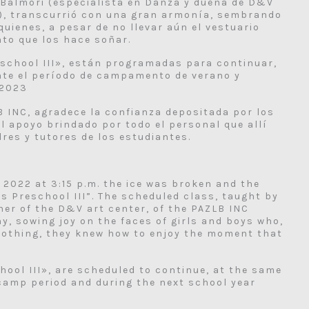
 Balmori (especialista en Danza y dueña de D&V
C), transcurrió con una gran armonía, sembrando
quienes, a pesar de no llevar aún el vestuario
nto que los hace soñar.
eschool III», están programadas para continuar,
ante el período de campamento de verano y
-2023
B INC, agradece la confianza depositada por los
el apoyo brindado por todo el personal que allí
res y tutores de los estudiantes.
2, 2022 at 3:15 p.m. the ice was broken and the
ps Preschool III”. The scheduled class, taught by
ner of the D&V art center, of the PAZLB INC
, sowing joy on the faces of girls and boys who,
clothing, they knew how to enjoy the moment that
hool III», are scheduled to continue, at the same
camp period and during the next school year