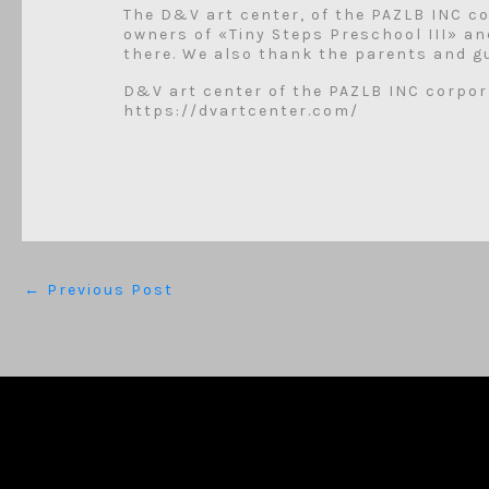
The D&V art center, of the PAZLB INC co
owners of «Tiny Steps Preschool III» an
there. We also thank the parents and g
D&V art center of the PAZLB INC corpor
https://dvartcenter.com/
←
Previous Post