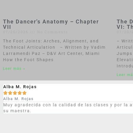
The Dancer’s Anatomy – Chapter
The D
VII
VI: T
07/26/2026
No Comments
07/20/
The Foot Joints: Arches, Alignment, and
– Writ
Technical Articulation – Written by Vadim
Articu
Larramendi Paz – D&V Art Center, Miami
Jumps 
How the Foot Shapes
Elevat
Introd
Leer más »
Leer má
Alba M. Rojas





Alba M. Rojas
Muy agradecida con la calidad de las clases y por la a
su maestra.