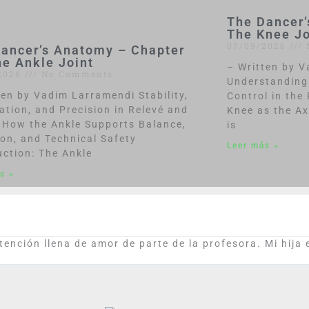
The Dancer’
The Knee Jo
07/09/2026
ancer’s Anatomy – Chapter
he Ankle Joint
– Written by 
2026
No Comments
Understanding 
ten by Vadim Larramendi Stability,
Control in the
lation, and Precision in Relevé and
Knee as the Ax
How the Ankle Supports Balance,
is
ion, and Technical Safety
Leer más »
uction: The Ankle
s »
tención llena de amor de parte de la profesora. Mi hija