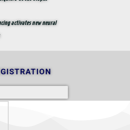
ncing activates new neural
EGISTRATION
s