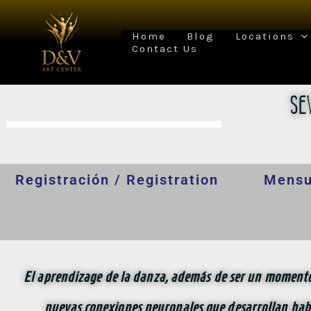
Skip
to
content
Home
Blog
Locations
Contact Us
SE
Registración / Registration
Mensu
El aprendizage de la danza, además de ser un momento 
nuevas conexiones neuronales que desarrollan habi