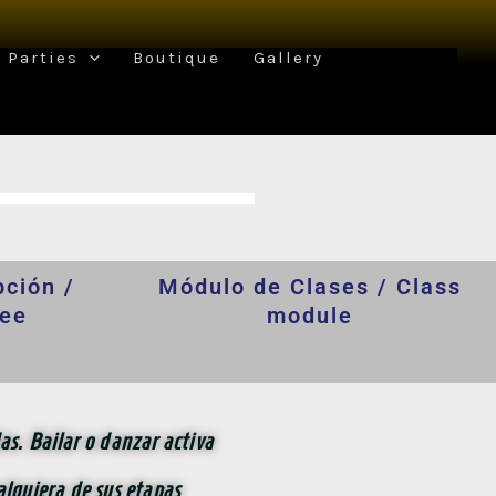
Parties
Boutique
Gallery
pción /
Módulo de Clases / Class
Fee
module
s. Bailar o danzar activa
lquiera de sus etapas