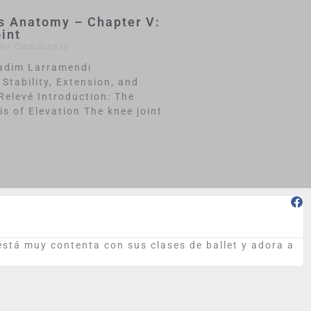
s Anatomy – Chapter V:
int
No Comments
Vadim Larramendi
Stability, Extension, and
 Relevé Introduction: The
is of Elevation The knee joint
 está muy contenta con sus clases de ballet y adora a
E