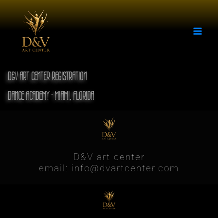
Skip
to
content
D&V ART CENTER REGISTRATION
DANCE ACADEMY · MIAMI, FLORIDA
D&V art center
email: info@dvartcenter.com